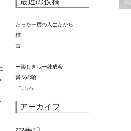
最近の投稿
たった一度の人生だから
稽
古
ー楽しき哉ー錬成会
に
書友の輪
め
〝アレ〟
へ
アーカイブ
2024年7月