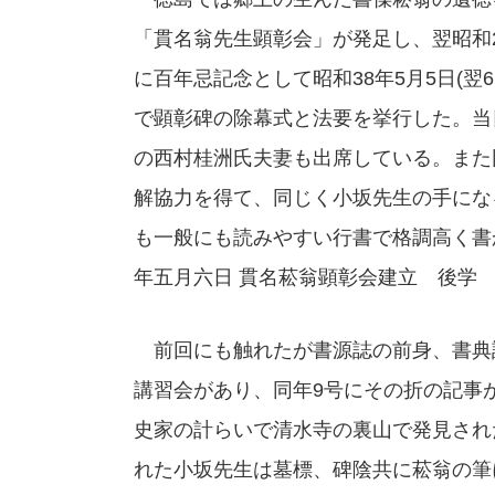
「貫名翁先生顕彰会」が発足し、翌昭和2
に百年忌記念として昭和38年5月5日(
で顕彰碑の除幕式と法要を挙行した。当
の西村桂洲氏夫妻も出席している。また同
解協力を得て、同じく小坂先生の手にな
も一般にも読みやすい行書で格調高く書
年五月六日 貫名菘翁顕彰会建立 後学
前回にも触れたが書源誌の前身、書典誌
講習会があり、同年9号にその折の記事
史家の計らいで清水寺の裏山で発見され
れた小坂先生は墓標、碑陰共に菘翁の筆