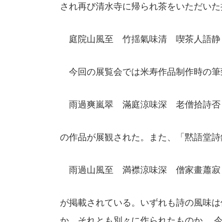
され再び清水寺に帰られ茶をいただいた
庭院山風至 竹揺氣味清 喫茶人語静 
今回の展覧会では米寿作品制作時の筆
雨過爽嵐翠 滿庭涼味深 老僧拾詩否
の作品が展観された。また、「黙語堂詩
雨過山風至 満襟涼味深 僧家畫蕭寂 
が掲載されている。いずれも詩の風味は
か。それとも別々に作られたものか。 