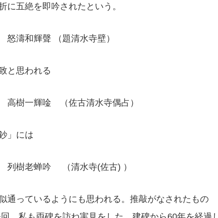
折に五絶を即吟されたという。
怒濤和輝聲 （題清水寺壁）
致と思われる
 高樹一輝唫 （佐古清水寺偶占）
鈔」には
列樹老蝉吟 （清水寺(佐古) ）
似通っているようにも思われる。推敲がなされたもの
今回、私も両碑を訪ね実見をした。建碑から60年を経過