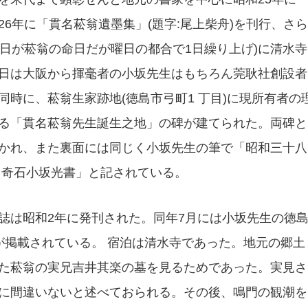
6年に「貫名菘翁遺墨集」(題字:尾上柴舟)を刊行、さら
翌6日が菘翁の命日だが曜日の都合で1日繰り上げ)に清水寺
日は大阪から揮毫者の小坂先生はもちろん莞耿社創設者
時に、菘翁生家跡地(徳島市弓町1 丁目)に現所有者の
る「貫名菘翁先生誕生之地」の碑が建てられた。両碑と
かれ、また裏面には同じく小坂先生の筆で「昭和三十八
 奇石小坂光書」と記されている。
は昭和2年に発刊された。同年7月には小坂先生の徳
が掲載されている。 宿泊は清水寺であった。地元の郷土
た菘翁の実兄吉井其楽の墓を見るためであった。実見さ
に間違いないと述べておられる。その後、鳴門の観潮を