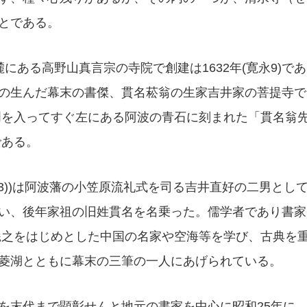
とである。
ある高野山真言宗の寺院で創建は1632年(寛永9)であ
の生んだ幕末の書傑、貫名菘翁の生家吉井家の菩提寺で
門を入ってすぐ左にある阿波の青石に刻まれた「貫名翁
である。
(文久3))は阿波藩の小笠原流礼式を司る吉井直好の二男とし
い、後年家祖の旧姓貫名を名乗った。儒学者であり書家
羲之をはじめとした中国の名家や空海等を学び、古典を
菱湖とともに幕末の三筆の一人にあげられている。
末代まで顕彰せんと地元の書家を中心に昭和25年に