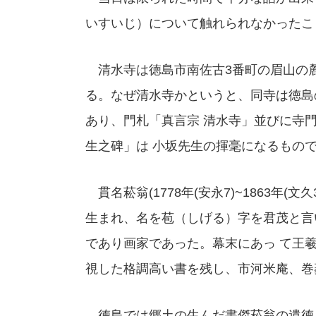
いすいじ）について触れられなかったこ
清水寺は徳島市南佐古3番町の眉山の麓に
る。なぜ清水寺かというと、同寺は徳島
あり、門札「真言宗 清水寺」並びに寺
生之碑」は 小坂先生の揮毫になるもの
貫名菘翁(1778年(安永7)~1863年
生まれ、名を苞（しげる）字を君茂と言
であり画家であった。幕末にあっ て王
視した格調高い書を残し、市河米庵、巻
徳島では郷土の生んだ書傑菘翁の遺徳を