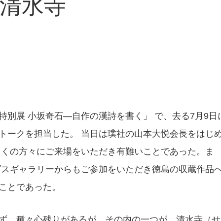
清水寺
別展 小坂奇石―自作の漢詩を書く」 で、去る7月9日
トークを担当した。 当日は璞社の山本大悦会長をはじ
多くの方々にご来場をいただき有難いことであった。ま
ヴスギャラリーからもご参加をいただき徳島の収蔵作品
ことであった。
ず、種々心残りがあるが、その内の一つが、清水寺（せ