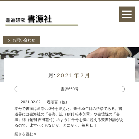
お問い合わせ
月:
2021年2月
書源650号
2021-02-02
巻頭言（他）
本号で書源は通巻650号を迎えた。発刊55年目の快挙である。書
道界には書海社の「書海」誌（創刊 松本芳翠）や書壇院の「書
壇」誌（創刊 吉田苞竹）のように千号を優に超える競書雑誌があ
るので、比すべくもないが、とにかく、毎月 […]
続きを読む »