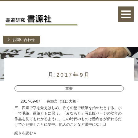
お問い合わせ
月:
2017年9月
童書
2017-09-07
巻頭言（江口大象）
三、四歳で字を覚えはじめ、近くの塾で硬筆を始めたとする。小
一で毛筆、硬筆ともに習う。「みなもと」写真版ページの幼年の
作品を見てもわかるように、この時代のものは懸命さが伝わるだ
けでただ書くことに夢中。他人のことなど眼中にな […]
続きを読む »