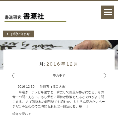
お問い合わせ
月:
2016年12月
夢の中で
2016-12-30
巻頭言（江口大象）
十一時過ぎ、テレビを消すと一瞬にして部屋が静かになる。もの
音一つ聞こえない。もし天窓に雨粒が数滴あたるとそれがよく聞
こえる。 さて週遅れの週刊誌でも読むか。もちろん読みたいペー
ジだけを読むので二時間もあれば一冊読める。毎 […]
続きを読む »