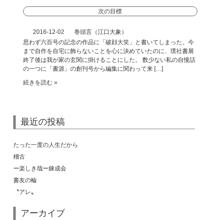
次の目標
2016-12-02
巻頭言（江口大象）
思わず六百号の記念の作品に「破顔大笑」と書いてしまった。今
まで自作を自宅に飾らないことを心に決めていたのに、璞社書展
終了後は我が家の玄関に掛けることにした。 数少ない私の自慢話
の一つに「書源」の創刊号から編集に関わって来 […]
続きを読む »
最近の投稿
たった一度の人生だから
稽古
ー楽しき哉ー錬成会
書友の輪
〝アレ〟
アーカイブ