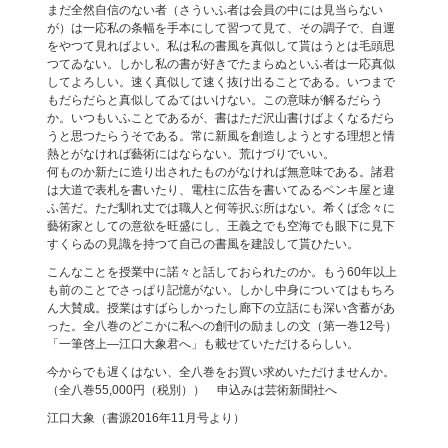
まだ全然自信のない者（さういふ者は会員の中には見当らない
が）は一応私の条幅を手本にして習つて見て、その調子で、自運
をやつて見ればよい。私は私の書風を真似して貰はうとは毛頭思
つてゐない。しかし私の書が好きでたまらぬといふ者は一応真似
してよろしい。速く真似して速く抜け出ることである。いつまで
もだらだらと真似してゐてはいけない。この意味が解るだらう
か。いつもいふことであるが、書はただ沢山書けばよくなるだら
うと思つたらうそである。常に新風を創造しようとする理想と情
熱とがなければ藝術にはならない。荒けづりでいい。
何ものか新たに造り出されたものがなければ無意味である。諸君
は大道で表札を書いたり、電柱に広告を書いてゐるペンキ屋と違
ふ筈だ。ただ馴れ丈では職人と何等択ぶ所はない。希くば念々に
藝術家としての意欲を旺盛にし、王義之でも空海でも眼下に見下
すくらゐの見識を持つて自己の書風を建設して貰ひたい。
こんなことを授業中に諾々と話しておられたのか。もう60年以上
も前のことでさっぱり記憶がない。しかし中身についてはもちろ
ん大賛成。授業はすばらしかったし廊下の立話にも深い含蓄があ
った。全八巻のどこかに私への創刊の励ましの文（第一巻12号）
「一筆啓上—江口大象君へ」も載せていただけるらしい。
今からでも遅くはない、全八巻をお買い求めいただけませんか。
（全八巻55,000円（税別）） 申込みは芸術新聞社へ
江口大象（書源2016年11月号より）