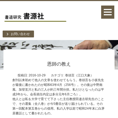
お問い合わせ
恩師の教え
投稿日: 2016-10-29
カテゴリ:
巻頭言（江口大象）
創刊以来初めて他人の文章を使わせてもらう。巻頭言を小坂先生
が最後に書かれたのが昭和63年4月（256号）。その後は中野南
風、加登亙川と私の三人が約三年間分担。私だけとなったのは平
成3年から。会長就任内定は多分元年6月ごろ）。
他人とは私を大学で育てて下さった主任教授田邉古邨先生のこと
で、その選集（全八巻）が今5冊目が送り届けられている。その
第一回配本第五巻からの借用。私の入学以前で昭和24年末に白茅
居書話として書かれたもの。