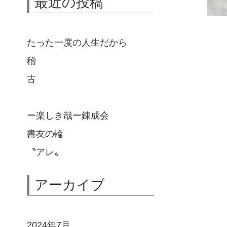
最近の投稿
たった一度の人生だから
稽
古
ー楽しき哉ー錬成会
書友の輪
〝アレ〟
アーカイブ
2024年7月