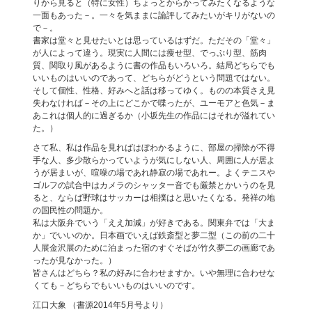
りから見ると（特に女性）ちょっとからかってみたくなるような
一面もあった－。一々を気ままに論評してみたいがキリがないの
で－。
書家は堂々と見せたいとは思っているはずだ。ただその「堂々」
が人によって違う。現実に人間には痩せ型、でっぷり型、筋肉
質、関取り風があるように書の作品もいろいろ。結局どちらでも
いいものはいいのであって、どちらがどうという問題ではない。
そして個性、性格、好みへと話は移ってゆく。ものの本質さえ見
失わなければ－その上にどこかで喋ったが、ユーモアと色気－ま
あこれは個人的に過ぎるか（小坂先生の作品にはそれが溢れてい
た。）
さて私、私は作品を見ればはぼわかるように、部屋の掃除が不得
手な人、多少散らかっていようが気にしない人、周囲に人が居よ
うが居まいが、喧噪の場であれ静寂の場であれー。よくテニスや
ゴルフの試合中はカメラのシャッター音でも厳禁とかいうのを見
ると、ならば野球はサッカーは相撲はと思いたくなる。発祥の地
の国民性の問題か。
私は大阪弁でいう「ええ加減」が好きである。関東弁では「大ま
か」でいいのか。日本画でいえば鉄斎型と夢二型（この前の二十
人展金沢展のために泊まった宿のすぐそばが竹久夢二の画廊であ
ったが見なかった。）
皆さんはどちら？私の好みに合わせますか。いや無理に合わせな
くても－どちらでもいいものはいいのです。
江口大象 （書源2014年5月号より）