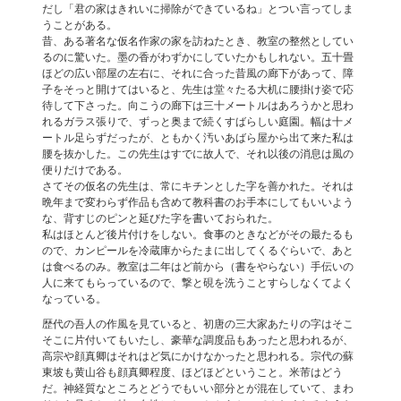
だし「君の家はきれいに掃除ができているね」とつい言ってしま
うことがある。
昔、ある著名な仮名作家の家を訪ねたとき、教室の整然としてい
るのに驚いた。墨の香がわずかにしていたかもしれない。五十畳
ほどの広い部屋の左右に、それに合った昔風の廊下があって、障
子をそっと開けてはいると、先生は堂々たる大机に腰掛け姿で応
待して下さった。向こうの廊下は三十メートルはあろうかと思わ
れるガラス張りで、ずっと奥まで続くすばらしい庭園。幅は十メ
ートル足らずだったが、ともかく汚いあばら屋から出て来た私は
腰を抜かした。この先生はすでに故人で、それ以後の消息は風の
便りだけである。
さてその仮名の先生は、常にキチンとした字を善かれた。それは
晩年まで変わらず作品も含めて教科書のお手本にしてもいいよう
な、背すじのピンと延びた字を書いておられた。
私はほとんど後片付けをしない。食事のときなどがその最たるも
ので、カンピールを冷蔵庫からたまに出してくるぐらいで、あと
は食べるのみ。教室は二年はど前から（書をやらない）手伝いの
人に来てもらっているので、撃と硯を洗うことすらしなくてよく
なっている。
歴代の吾人の作風を見ていると、初唐の三大家あたりの字はそこ
そこに片付いてもいたし、豪華な調度品もあったと思われるが、
高宗や顔真卿はそれはど気にかけなかったと思われる。宗代の蘇
東坡も黄山谷も顔真卿程度、ほどほどということ。米芾はどう
だ。神経質なところとどうでもいい部分とが混在していて、まわ