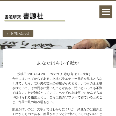
お問い合わせ
あなたはキレイ派か
投稿日: 2014-04-28
カテゴリ:
巻頭言（江口大象）
今年にはいってからである。あるバラエティー番組を見るともな
く見ていたら、若い男の芸人の部屋がそのまま、いつものまま映
されていて、その汚さに驚いたことがある。汚いといっても不潔
ではない。ただ雑然としていて、ベッドの上は何でもかんでも放
り投げられる物置と化し、自らは横のソファーで寝ているとのこ
と。部屋中足の踏み場もない。
部屋が汚いのは「文字」ではわかりにくいが、綺麗なのは案外よ
くわかるものである。部屋がキチンと片付いているのはいいこと