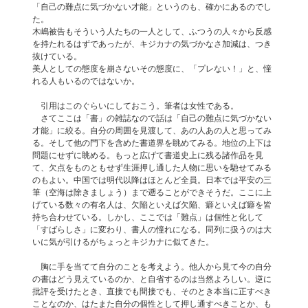
「自己の難点に気づかない才能」というのも、確かにあるのでし
た。
木嶋被告もそういう人たちの一人として、ふつうの人々から反感
を持たれるはずであったが、キジカナの気づかなさ加減は、つき
抜けている。
美人としての態度を崩さないその態度に、「プレない！」と、憧
れる人もいるのではないか。
引用はこのぐらいにしておこう。筆者は女性である。
さてここは「書」の雑誌なので話は「自己の難点に気づかない
才能」に絞る。自分の周囲を見渡して、あの人あの人と思ってみ
る。そして他の門下を含めた書道界を眺めてみる。地位の上下は
問題にせずに眺める。もっと広げて書道史上に残る諸作品を見
て、欠点をものともせず生涯押し通した人物に思いを馳せてみる
のもよい。中国では明代以降はほとんど全員。日本では平安の三
筆（空海は除きましょう）まで遡ることができそうだ。ここに上
げている数々の有名人は、欠陥といえば欠陥、癖といえば癖を皆
持ち合わせている。しかし、ここでは「難点」は個性と化して
「すばらしさ」に変わり、書人の憧れになる。同列に扱うのは大
いに気が引けるがちょっとキジカナに似てきた。
胸に手を当てて自分のことを考えよう。他人から見て今の自分
の書はどう見えているのか、と自省するのは当然よろしい。逆に
批評を受けたとき、直接でも間接でも、そのとき本当に正すべき
ことなのか、はたまた自分の個性として押し通すべきことか、も