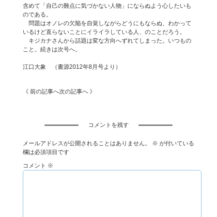
含めて「自己の難点に気づかない人物」にならぬよう心したいも
のである。
問題はオノレの欠陥を自覚しながらどうにもならぬ、わかって
いるけど直らないことにイライラしている人、のことだろう。
キジカナさんから話題は変な方向へずれてしまった。いつもの
こと。続きは次号へ。
江口大象 （書源2012年8月号より）
《 前の記事へ
次の記事へ 》
コメントを残す
メールアドレスが公開されることはありません。
※
が付いている
欄は必須項目です
コメント
※