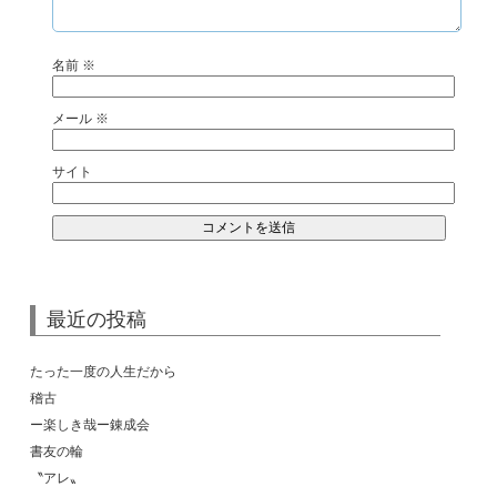
名前
※
メール
※
サイト
最近の投稿
たった一度の人生だから
稽古
ー楽しき哉ー錬成会
書友の輪
〝アレ〟