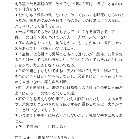
える堂々たる本格の書、そうでない我流の書は「逃げ」と思われ
ても仕方がない。
▼だれしも「個性の塊」なので、放っておいても我流になるので
あるが、古典の呪縛から解放するのをいつの段階にするのかは、
はっきりいって勝手である。
▼一流の書家でもそれはまちまちで、亡くなる直前まで「古
典」 に自分を縛りつけていた人は一人や二人ではない。
▼何の古典をやっても、創作をやっても、また迫力、根性、セン
スがあっても「品格」がなければ－。
▼「品格」は心掛けで突然出るものではないが「品格」に目ざめ
ることは一目でも早い方がよい。どんなに巧くてもそれがなけれ
ば書かない方がましなくらいである。
▼この間題むずかしいですね。友人に聞いても先生に聞いても、
本当のところはいってもらえないし、又正直にいう人も昔はとも
かく今はいない。専ら自己判断。
▼唯一の判断材料は、書道史に残る数々の名蹟（この中にも品の
上下はある）、比較するならこの辺。
▼右のことを考えながら集字したり創作に励んだり－。ああ又失
敗、又失敗とつぶやきながら飽かず書き重ねるならば、実力がつ
くこと疑いなしでしょう。
▼いつまでも手本とにらめっこしないこと。完璧な手本はありま
せん。
▼そして最後に 「目標は高く」。
江口 大象 （書源2011年3月号より）