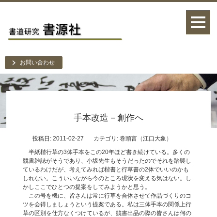
お問い合わせ
手本改造－創作へ
投稿日: 2011-02-27
カテゴリ:
巻頭言（江口大象）
半紙楷行草の3体手本をこの20年ほど書き続けている。多くの
競書雑誌がそうであり、小坂先生もそうだったのでそれを踏襲し
ているわけだが、考えてみれば楷書と行草書の2体でいいのかも
しれない。こういいながら今のところ現状を変える気はない。し
かしここでひとつの提案をしてみようかと思う。
この号を機に、皆さんは常に行草を合体させて作品づくりのコ
ツを会得しましょうという提案である。私は三体手本の関係上行
草の区別を仕方なくつけているが、競書出品の際の皆さんは何の