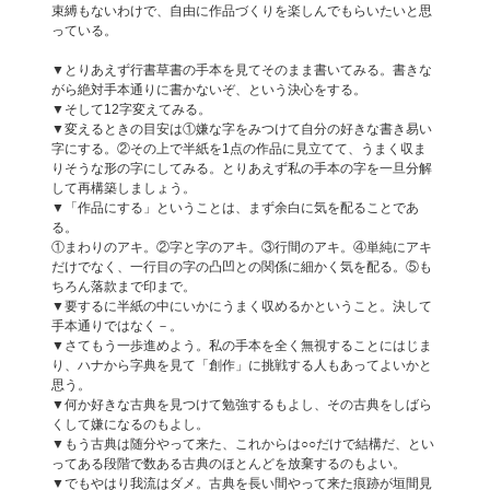
束縛もないわけで、自由に作品づくりを楽しんでもらいたいと思
っている。
▼とりあえず行書草書の手本を見てそのまま書いてみる。書きな
がら絶対手本通りに書かないぞ、という決心をする。
▼そして12字変えてみる。
▼変えるときの目安は①嫌な字をみつけて自分の好きな書き易い
字にする。②その上で半紙を1点の作品に見立てて、うまく収ま
りそうな形の字にしてみる。とりあえず私の手本の字を一旦分解
して再構築しましょう。
▼「作品にする」ということは、まず余白に気を配ることであ
る。
①まわりのアキ。②字と字のアキ。③行間のアキ。④単純にアキ
だけでなく、一行目の字の凸凹との関係に細かく気を配る。⑤も
ちろん落款まで印まで。
▼要するに半紙の中にいかにうまく収めるかということ。決して
手本通りではなく－。
▼さてもう一歩進めよう。私の手本を全く無視することにはじま
り、ハナから字典を見て「創作」に挑戦する人もあってよいかと
思う。
▼何か好きな古典を見つけて勉強するもよし、その古典をしばら
くして嫌になるのもよし。
▼もう古典は随分やって来た、これからは○○だけで結構だ、とい
ってある段階で数ある古典のほとんどを放棄するのもよい。
▼でもやはり我流はダメ。古典を長い間やって来た痕跡が垣間見